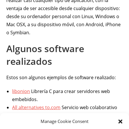
realizar casi cualquier tipo de aplicación, con la
ventaja de ser accesible desde cualquier dispositivo:
desde su ordenador personal con Linux, Windows o
Mac OSX, a su dispositivo móvil, con Android, iPhone
o Symbian.
Algunos software
realizados
Estos son algunos ejemplos de software realizado:
libonion
Librería C para crear servidores web
embebidos.
All alternatives to.com
Servicio web colaborativo
para encontrar alternativas en todos los ámbitos.
Manage Cookie Consent
botserver
Un interfaz web para controlar el bot